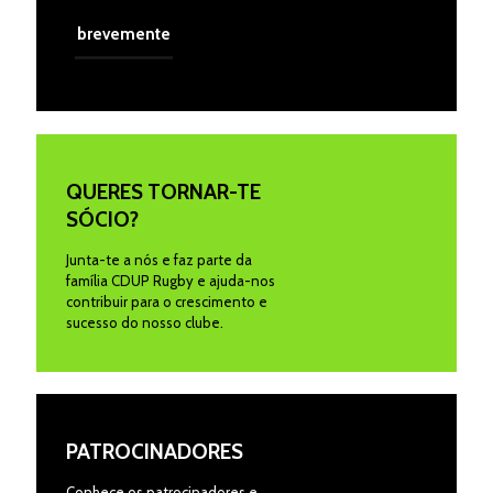
brevemente
QUERES TORNAR-TE
SÓCIO?
Junta-te a nós e faz parte da
família CDUP Rugby e ajuda-nos
contribuir para o crescimento e
sucesso do nosso clube.
PATROCINADORES
Conhece os patrocinadores e